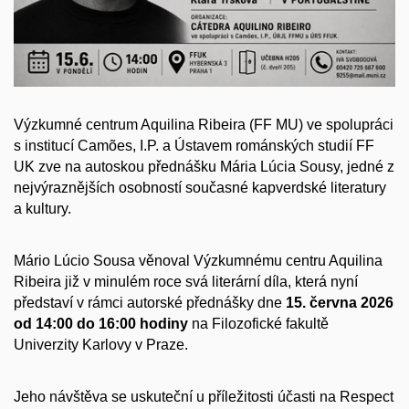
Výzkumné centrum Aquilina Ribeira (FF MU) ve spolupráci
s institucí Camões, I.P. a Ústavem románských studií FF
UK zve na autoskou přednášku Mária Lúcia Sousy, jedné z
nejvýraznějších osobností současné kapverdské literatury
a kultury.
Mário Lúcio Sousa věnoval Výzkumnému centru Aquilina
Ribeira již v minulém roce svá literární díla, která nyní
představí v rámci autorské přednášky dne
15. června 2026
od 14:00 do 16:00 hodiny
na Filozofické fakultě
Univerzity Karlovy v Praze.
Jeho návštěva se uskuteční u příležitosti účasti na Respect