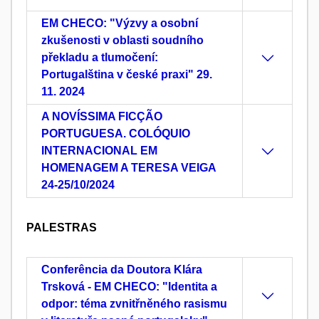
EM CHECO: "Výzvy a osobní
zkušenosti v oblasti soudního
překladu a tlumočení:
Portugalština v české praxi" 29.
11. 2024
A NOVÍSSIMA FICÇÃO
PORTUGUESA. COLÓQUIO
INTERNACIONAL EM
HOMENAGEM A TERESA VEIGA
24-25/10/2024
PALESTRAS
Conferência da Doutora Klára
Trsková - EM CHECO: "Identita a
odpor: téma zvnitřněného rasismu