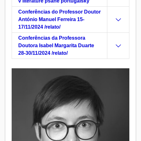
v literatuře psané portugalsky"
Conferências do Professor Doutor
António Manuel Ferreira 15-
17/11/2024 /relato/
Conferências da Professora
Doutora Isabel Margarita Duarte
28-30/11/2024 /relato/